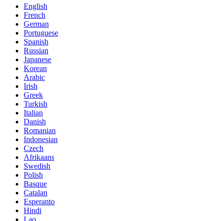
English
French
German
Portuguese
Spanish
Russian
Japanese
Korean
Arabic
Irish
Greek
Turkish
Italian
Danish
Romanian
Indonesian
Czech
Afrikaans
Swedish
Polish
Basque
Catalan
Esperanto
Hindi
Lao