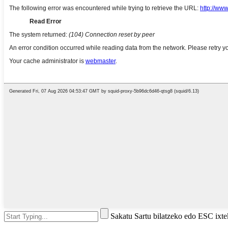
Sakatu Sartu bilatzeko edo ESC ixt