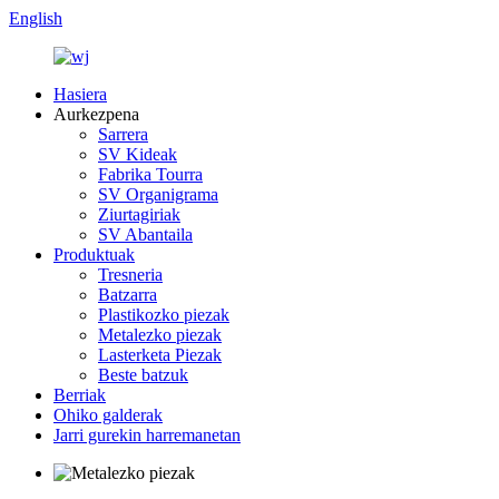
English
Hasiera
Aurkezpena
Sarrera
SV Kideak
Fabrika Tourra
SV Organigrama
Ziurtagiriak
SV Abantaila
Produktuak
Tresneria
Batzarra
Plastikozko piezak
Metalezko piezak
Lasterketa Piezak
Beste batzuk
Berriak
Ohiko galderak
Jarri gurekin harremanetan