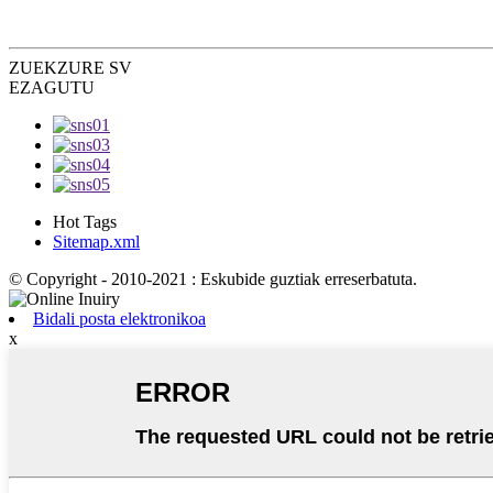
ZUEK
ZURE SV
EZAGUTU
Hot Tags
Sitemap.xml
© Copyright - 2010-2021 : Eskubide guztiak erreserbatuta.
Bidali posta elektronikoa
x