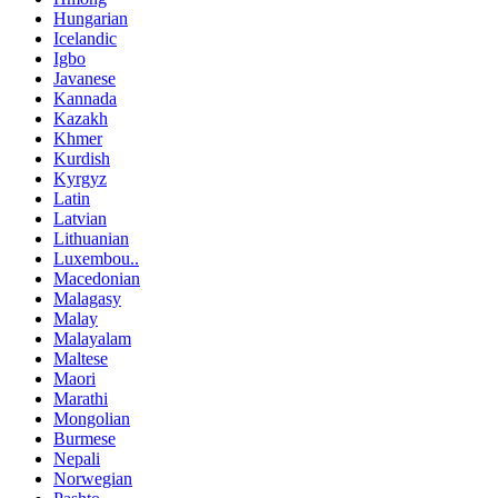
Hungarian
Icelandic
Igbo
Javanese
Kannada
Kazakh
Khmer
Kurdish
Kyrgyz
Latin
Latvian
Lithuanian
Luxembou..
Macedonian
Malagasy
Malay
Malayalam
Maltese
Maori
Marathi
Mongolian
Burmese
Nepali
Norwegian