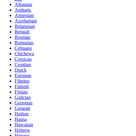
Albanian
Amharic
Armenian
Azerbaijani
Belarusian
Bengali
Bosnian
Bulgarian
Cebuano
Chichewa
Corsican
Croatian
Dutch
Estonian
Filipino
Finnish
Frisian
Galician
Georgian
Gujarati
Haitian
Hausa
Hawaiian
Hebrew
Hmong